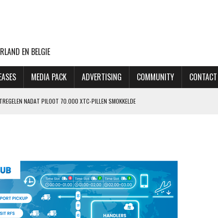
RLAND EN BELGIE
EASES
MEDIA PACK
ADVERTISING
COMMUNITY
CONTACT
ATREGELEN NADAT PILOOT 70.000 XTC-PILLEN SMOKKELDE
 ZIET ORDERPORTEFEUILLE VERDER GROEIEN
VLUCHTEN NAAR TEL AVIV
CHT MET BOEING 777F OOIT UIT
OP LAATSTE MOMENT AFGEBLAZEN