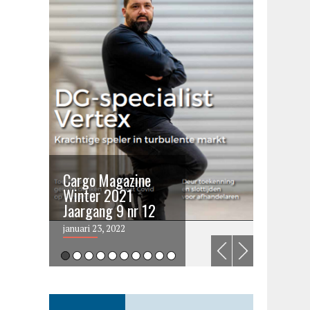
Cargo Magazine
Cargo 
Winter 2021
summer 
Jaargang 9 nr 12
2021
januari 23, 2022
juni 6, 202