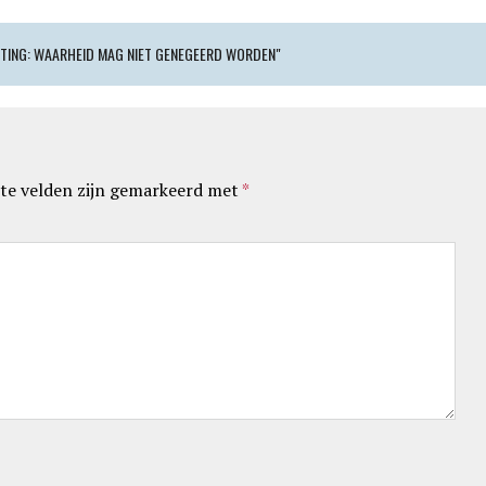
TING: WAARHEID MAG NIET GENEGEERD WORDEN"
te velden zijn gemarkeerd met
*