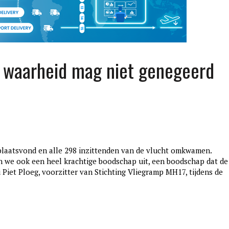
: waarheid mag niet genegeerd
plaatsvond en alle 298 inzittenden van de vlucht omkwamen.
edition3
en we ook een heel krachtige boodschap uit, een boodschap dat de
januari 27, 2017
Piet Ploeg, voorzitter van Stichting Vliegramp MH17, tijdens de