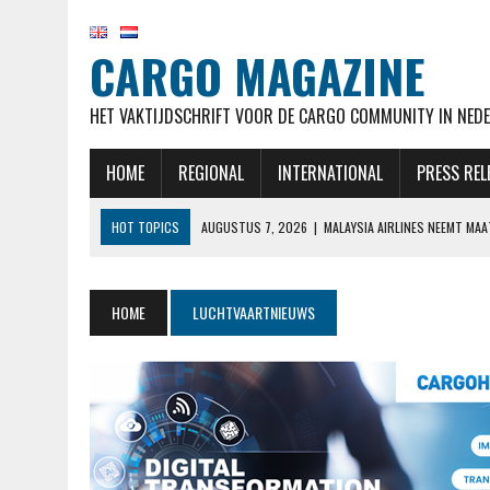
CARGO MAGAZINE
HET VAKTIJDSCHRIFT VOOR DE CARGO COMMUNITY IN NEDE
HOME
REGIONAL
INTERNATIONAL
PRESS REL
HOT TOPICS
AUGUSTUS 7, 2026
|
MALAYSIA AIRLINES NEEMT MA
AUGUSTUS 7, 2026
|
AIRBUS OP KOERS VOOR LEVERDOELSTELLING EN
AUGUSTUS 7, 2026
|
KLM HERVAT NA MAANDENLANGE OPSCHORTING 
HOME
LUCHTVAARTNIEUWS
AUGUSTUS 7, 2026
|
NATIONAL AIRLINES VOERT LANGSTE VRACHTVLU
AUGUSTUS 7, 2026
|
STAKING CABINEPERSONEEL NOORSE TAK SAS 