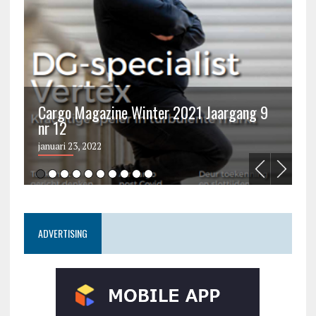
Cargo Magazine Winter 2021 Jaargang 9
nr 12
C
januari 23, 2022
ju
ADVERTISING